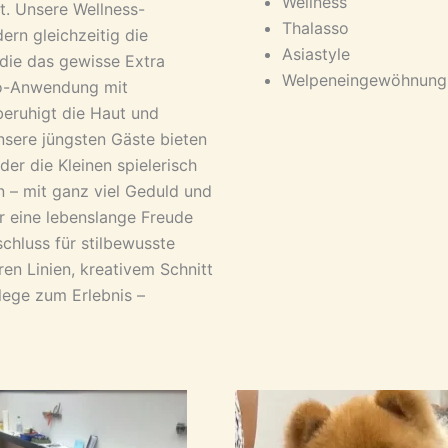
Wellness
nt. Unsere Wellness-
Thalasso
rn gleichzeitig die
Asiastyle
 die das gewisse Extra
Welpeneingewöhnung
sso-Anwendung mit
beruhigt die Haut und
unsere jüngsten Gäste bieten
er die Kleinen spielerisch
n – mit ganz viel Geduld und
ür eine lebenslange Freude
hluss für stilbewusste
aren Linien, kreativem Schnitt
lege zum Erlebnis –