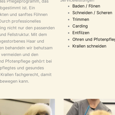
ndes Pflegeprogramm, das
Baden / Fönen
bgestimmt ist. Ein
Schneiden / Scheren
kten und sanftes Föhnen
Trimmen
 Durch professionelles
Carding
ling nicht nur den passenden
Entfilzen
d Fellstruktur. Mit dem
Ohren und Pfotenpfle
bgestorbenes Haar und
Krallen schneiden
ngen behandeln wir behutsam
zu vermeiden und den
nd Pfotenpflege gehört bei
pflegtes und gesundes
Krallen fachgerecht, damit
i bewegen kann.