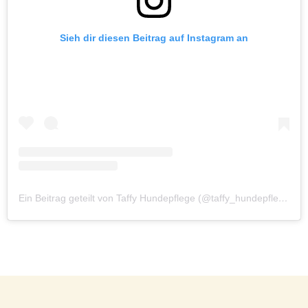
Sieh dir diesen Beitrag auf Instagram an
Ein Beitrag geteilt von Taffy Hundepflege (@taffy_hundepflege_und_mehr)