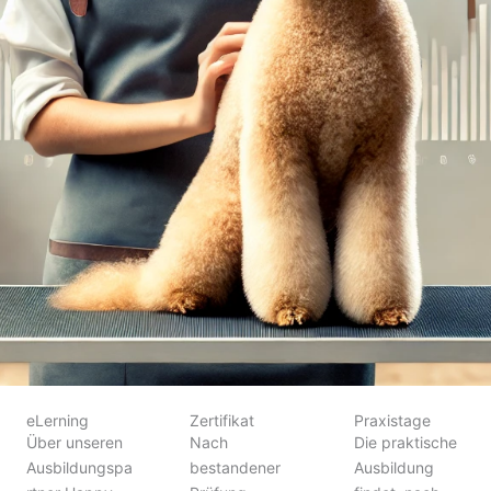
eLerning
Zertifikat
Praxistage
Über unseren
Nach
Die praktische
Ausbildungspa
bestandener
Ausbildung