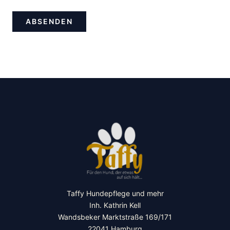
e
f
ABSENDEN
o
n
n
u
m
m
e
r
Taffy Hundepflege und mehr
Inh. Kathrin Kell
Wandsbeker Marktstraße 169/171
22041 Hamburg