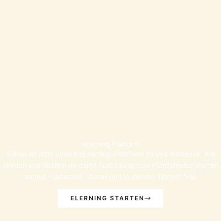
eLerning Platform
Schau dir jetzt unsere eLearning-Plattform an und entdecke, wie
einfach und flexibel du deine Ausbildung zum Hundefriseur starten
kannst – jederzeit, überall und in deinem Tempo! 🐾💻
ELERNING STARTEN