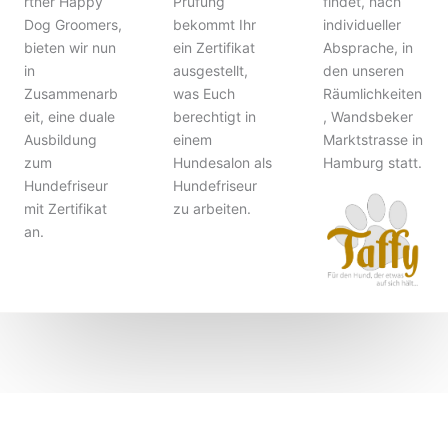
rtner Happy
Prüfung
findet, nach
Dog Groomers,
bekommt Ihr
individueller
bieten wir nun
ein Zertifikat
Absprache, in
in
ausgestellt,
den unseren
Zusammenarb
was Euch
Räumlichkeiten
eit, eine duale
berechtigt in
, Wandsbeker
Ausbildung
einem
Marktstrasse in
zum
Hundesalon als
Hamburg statt.
Hundefriseur
Hundefriseur
mit Zertifikat
zu arbeiten.
an.