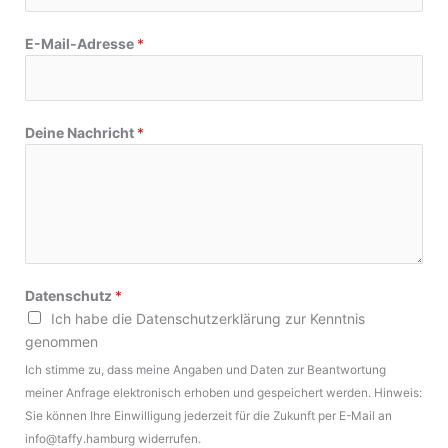
n
e
E-Mail-Adresse
*
E
-
M
a
Deine Nachricht
*
i
l
-
A
d
r
e
Datenschutz
*
s
Ich habe die Datenschutzerklärung zur Kenntnis
s
genommen
e
Ich stimme zu, dass meine Angaben und Daten zur Beantwortung
T
meiner Anfrage elektronisch erhoben und gespeichert werden. Hinweis:
e
Sie können Ihre Einwilligung jederzeit für die Zukunft per E-Mail an
l
info@taffy.hamburg widerrufen.