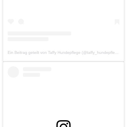
Ein Beitrag geteilt von Taffy Hundepflege (@taffy_hundepflege_und_mehr)